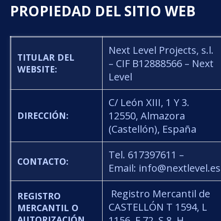
PROPIEDAD DEL SITIO WEB
Next Level Projects, s.l.
TITULAR DEL
– CIF B12888566 – Next
WEBSITE:
Level
C/ León XIII, 1 Y 3.
12550, Almazora
DIRECCIÓN:
(Castellón), España
Tel. 617397611 –
CONTACTO:
Email: info@nextlevel.es
Registro Mercantil de
REGISTRO
CASTELLÓN T 1594, L
MERCANTIL O
AUTORIZACIÓN
1156, F 72, S 8, H